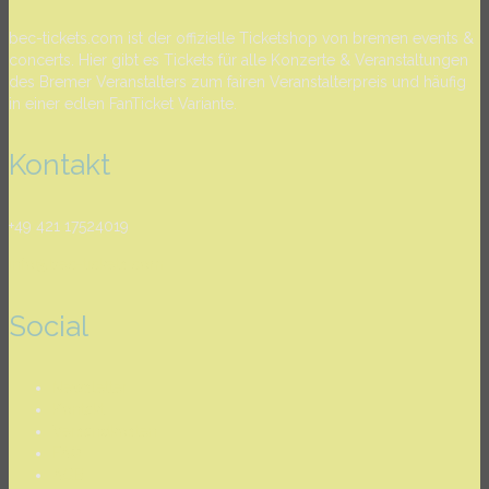
bec-tickets.com ist der offizielle Ticketshop von bremen events &
concerts. Hier gibt es Tickets für alle Konzerte & Veranstaltungen
des Bremer Veranstalters zum fairen Veranstalterpreis und häufig
in einer edlen FanTicket Variante.
Kontakt
+49 421 17524019
info@bec-tickets.com
Social
Newsletter
Kontakt
Versandkosten
FAQ
AGB