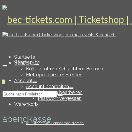
Startseite
Startseite
Konzerte
Kulturzentrum Schlachthof Bremen
Metropol Theater Bremen
Account
0
Account bearbeiten
Konzerte
Adressen bearbeiten
Suche
Passwort vergessen
nach:
Warenkorb
abendkasse
Kulturzentrum Schlachthof Bremen