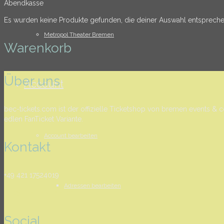
Abendkasse
Es wurden keine Produkte gefunden, die deiner Auswahl entspreche
Metropol Theater Bremen
Warenkorb
Über uns
Account
bec-tickets.com ist der offizielle Ticketshop von bremen events & co
edlen FanTicket Variante.
Account bearbeiten
Kontakt
+49 421 17524019
Adressen bearbeiten
info@bec-tickets.com
Social