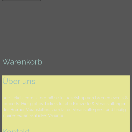
Warenkorb
Über uns
bec-tickets.com ist der offizielle Ticketshop von bremen events &
concerts. Hier gibt es Tickets für alle Konzerte & Veranstaltungen
des Bremer Veranstalters zum fairen Veranstalterpreis und häufig
in einer edlen FanTicket Variante.