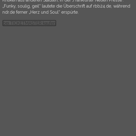
Kritiken aus anderen Städten, in der ‚Frankfurter Neuen Presse‘.
„Funky, soulig, geil“ lautete die Überschrift auf rbb24.de, während
ndr.de ferner „Herz und Soul“ erspürte.
bei TICKETMASTER kaufen