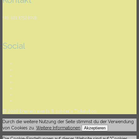
Kontakt
+49 421 17524019
info@bec-tickets.com
Social
Newsletter
Kontakt
Versandkosten
FAQ
AGB
Datenschutz
Impressum
© 2026 bremen events & concerts Ticketshop
Durch die weitere Nutzung der Seite stimmst du der Verwendung
von Cookies zu.
Weitere Informationen
Akzeptieren
Die Cookie-Einstellungen auf dieser Website sind auf "Cookies