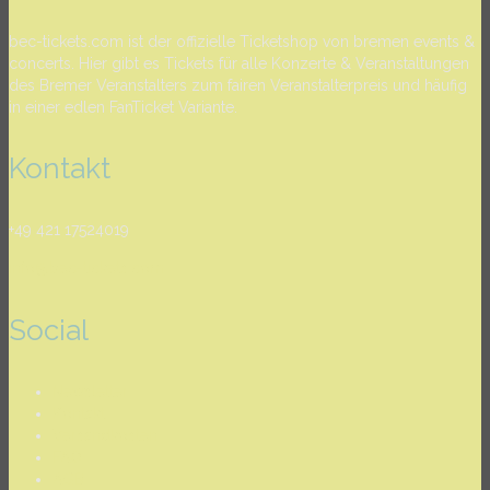
bec-tickets.com ist der offizielle Ticketshop von bremen events &
concerts. Hier gibt es Tickets für alle Konzerte & Veranstaltungen
des Bremer Veranstalters zum fairen Veranstalterpreis und häufig
in einer edlen FanTicket Variante.
Kontakt
+49 421 17524019
info@bec-tickets.com
Social
Newsletter
Kontakt
Versandkosten
FAQ
AGB