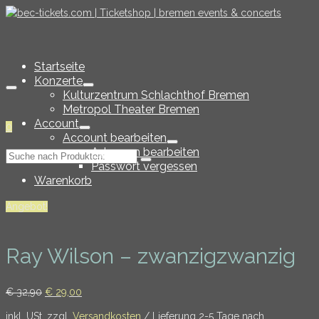
Startseite
Konzerte
Kulturzentrum Schlachthof Bremen
Metropol Theater Bremen
Account
0
Account bearbeiten
Adressen bearbeiten
Suche
Passwort vergessen
nach:
Warenkorb
Angebot!
Ray Wilson – zwanzigzwanzig
Ursprünglicher
Aktueller
€
32,90
€
29,00
Preis
Preis
inkl. USt. zzgl.
Versandkosten
/ Lieferung 2-5 Tage nach