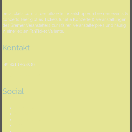
bec-tickets.com ist der offizielle Ticketshop von bremen events &
concerts. Hier gibt es Tickets für alle Konzerte & Veranstaltungen
des Bremer Veranstalters zum fairen Veranstalterpreis und häufig
in einer edlen FanTicket Variante.
Kontakt
+49 421 17524019
info@bec-tickets.com
Social
Newsletter
Kontakt
Versandkosten
FAQ
AGB