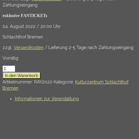
war:
ist:
Zahlungseingang
€ 32,90
€ 29,00.
exklusive FANTICKETs
04. August 2022 / 20:00 Uhr
Schlachthof Bremen
zzgl.
Versandkosten
/ Lieferung 2-5 Tage nach Zahlungseingang
Vorrätig
Ray
Wilson
In den Warenkorb
-
Artikelnummer:
RAY2020
Kategorie:
Kulturzentrum Schlachthof
zwanzigzwanzig
Bremen
Menge
Informationen zur Veranstaltung