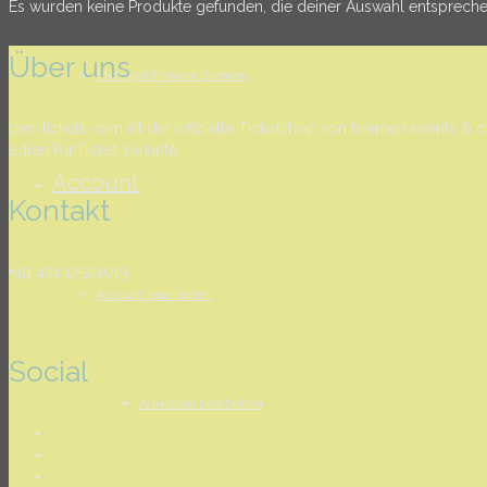
Es wurden keine Produkte gefunden, die deiner Auswahl entspreche
Über uns
Metropol Theater Bremen
bec-tickets.com ist der offizielle Ticketshop von bremen events & co
edlen FanTicket Variante.
Account
Kontakt
+49 421 17524019
Account bearbeiten
info@bec-tickets.com
Social
Adressen bearbeiten
Newsletter
Kontakt
Versandkosten