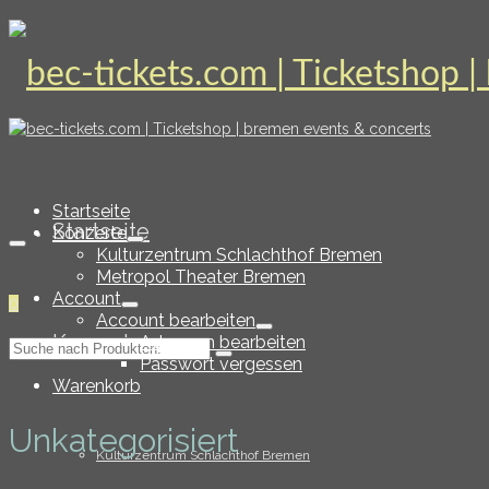
Startseite
Startseite
Konzerte
Kulturzentrum Schlachthof Bremen
Metropol Theater Bremen
Account
0
Account bearbeiten
Konzerte
Adressen bearbeiten
Suche
Passwort vergessen
nach:
Warenkorb
Unkategorisiert
Kulturzentrum Schlachthof Bremen