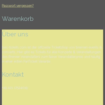
Passwort vergessen?
Warenkorb
Über uns
bec-tickets.com ist der offizielle Ticketshop von bremen events &
concerts. Hier gibt es Tickets für alle Konzerte & Veranstaltungen
des Bremer Veranstalters zum fairen Veranstalterpreis und häufig
in einer edlen FanTicket Variante.
Kontakt
+49 421 17524019
info@bec-tickets.com