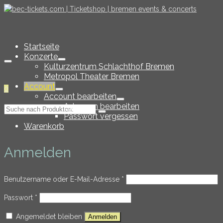
Startseite
Konzerte
Kulturzentrum Schlachthof Bremen
Metropol Theater Bremen
Account
0
Account bearbeiten
Adressen bearbeiten
Suche
Passwort vergessen
nach:
Warenkorb
Anmelden
Erforderlich
Benutzername oder E-Mail-Adresse
*
Erforderlich
Passwort
*
Angemeldet bleiben
Anmelden