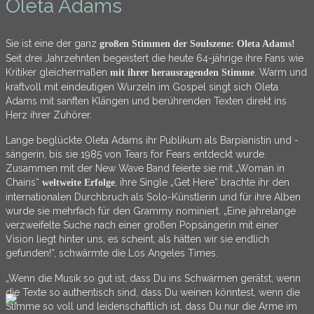
Oleta Adams
Sie ist eine der ganz
großen Stimmen der Soulszene: Oleta Adams!
Seit drei Jahrzehnten begeistert die heute 64-jährige ihre Fans wie
Kritiker gleichermaßen
. Warm und
mit ihrer herausragenden Stimme
kraftvoll mit eindeutigen Wurzeln im Gospel singt sich Oleta
Adams mit sanften Klängen und berührenden Texten direkt ins
Herz ihrer Zuhörer.
Lange beglückte Oleta Adams ihr Publikum als Barpianistin und -
sängerin, bis sie 1985 von Tears for Fears entdeckt wurde.
Zusammen mit der New Wave Band feierte sie mit „Woman in
Chains“
, ihre Single „Get Here“ brachte ihr den
weltweite Erfolge
internationalen Durchbruch als Solo-Künstlerin und für ihre Alben
wurde sie mehrfach für den Grammy nominiert. „Eine jahrelange
verzweifelte Suche nach einer großen Popsängerin mit einer
Vision liegt hinter uns, es scheint, als hätten wir sie endlich
gefunden!“, schwärmte die Los Angeles Times.
„Wenn die Musik so gut ist, dass Du ins Schwärmen gerätst, wenn
die Texte so authentisch sind, dass Du weinen könntest, wenn die
Stimme so voll und leidenschaftlich ist, dass Du nur die Arme im