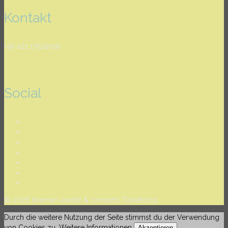
Kontakt
+49 421 17524019
info@bec-tickets.com
Social
Newsletter
Kontakt
Versandkosten
FAQ
AGB
Datenschutz
Impressum
© 2026 bremen events & concerts Ticketshop
Durch die weitere Nutzung der Seite stimmst du der Verwendung
von Cookies zu.
Weitere Informationen
Akzeptieren